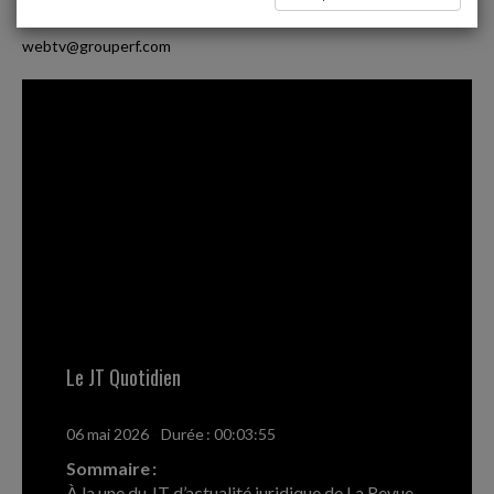
webtv@grouperf.com
Le JT Quotidien
06 mai 2026
-
Durée : 00:03:55
Sommaire :
À la une du JT d’actualité juridique de La Revue