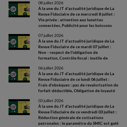
08 juillet 2026
Prescription de l'action en réparation d'un
nationale du 9 juin 2026
À la une du JT d’actualité juridique de La
abus de majorité : quel point de départ ?
Revue Fiduciaire de ce mercredi 8 juillet :
Sources et références par ordre
Vie privée : attention aux lunettes
d’apparition à l’écran :
- CAA Versailles n°
connectées, Publicité pour les boissons
24VE01416 du 4 juin 2026
- Cass. soc., 3
alcooliques : TVA désormais déductible,
juin 2026, n° 25
- 11373 FSD (3e moyen)
-
07 juillet 2026
Dénonciation d'un harcèlement moral
Cass. com., 6 mai 2026, n° 25
- 11498
À la une du JT d’actualité juridique de La
Sources et références par ordre
Revue Fiduciaire de ce mardi 07 juillet :
d’apparition à l’écran :
- Actualités de la
Non
- respect de l'obligation de
CNIL du 11 mai 2026 – « Les lunettes
formation, Contrôle fiscal : inutile de
connectées : la CNIL appelle à la vigilance »
détailler les difficultés rencontrées, Droit
- Actualité BOI du 17 juin 2026
- Cass. soc.
06 juillet 2026
de rétractation : allègement des
10 juin 2026, n° 24
- 20871 D
À la une du JT d’actualité juridique de La
sanctions pénales. Sources et références
Revue Fiduciaire de ce lundi 06 juillet :
par ordre d’apparition à l’écran :
- Réponse
Frais d’obsèques : pas de revalorisation du
ministérielle Aviragnet n° 4213, JO
forfait déductible, Obligation de loyauté
Assemblée nationale du 12 mai 2026
-
du gérant : une interdiction stricte, La
Cass. com. 17 juin 2026 n° 25
- 13855
-
03 juillet 2026
canicule peut justifier le recours à
www.travail
- emploi.gouv.fr, fiche «
À la une du JT d’actualité juridique de La
l'activité partielle. Sources et références
L’activité partielle » (version au 25 juin
Revue Fiduciaire de ce vendredi 03 juillet :
par ordre d’apparition à l’écran :
- Réponse
2026)
Réduction générale de cotisations
ministérielle Aviragnet n° 4213, JO
patronales : le paramètre du SMIC est gelé
Assemblée nationale du 12 mai 2026
-