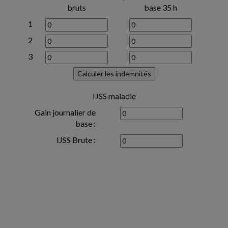
bruts
base 35 h
1
2
3
IJSS maladie
Gain journalier de
base :
IJSS Brute :