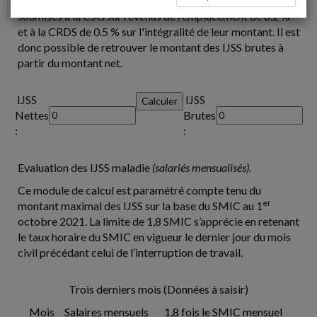
Les indemnités journalières de sécurité sociale sont
soumises à la CSG sur revenus de remplacement de 6.2 %
et à la CRDS de 0.5 % sur l'intégralité de leur montant. Il est
donc possible de retrouver le montant des IJSS brutes à
partir du montant net.
IJSS
IJSS
Nettes
Brutes
:
:
Evaluation des IJSS maladie
(salariés mensualisés)
.
Ce module de calcul est paramétré compte tenu du
er
montant maximal des IJSS sur la base du SMIC au 1
octobre 2021. La limite de 1,8 SMIC s’apprécie en retenant
le taux horaire du SMIC en vigueur le dernier jour du mois
civil précédant celui de l’interruption de travail.
Trois derniers mois (Données à saisir)
Mois
Salaires mensuels
1,8 fois le SMIC mensuel