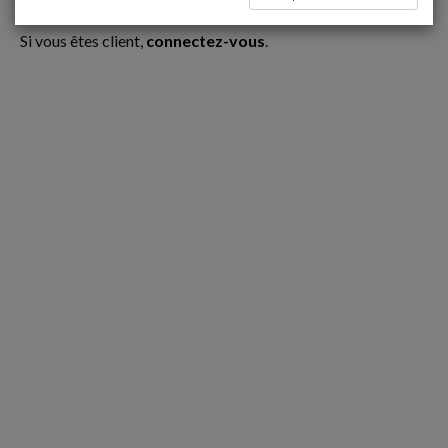
Ce contenu est réservé aux Clients
Si vous êtes client,
connectez-vous
.