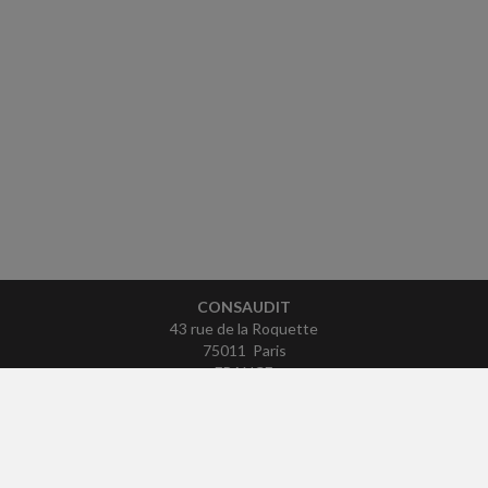
CONSAUDIT
43 rue de la Roquette
75011 Paris
FRANCE
Tél : 06 26 17 56 24
ACCUEIL