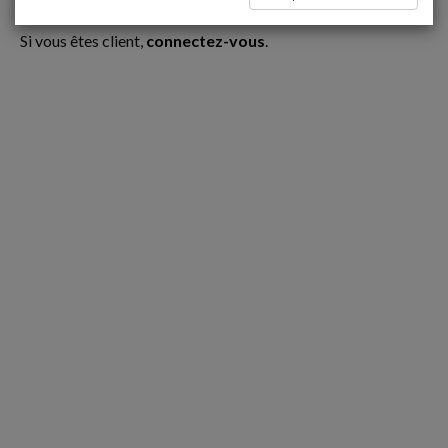
Ce contenu est réservé aux Clients
Si vous êtes client,
connectez-vous
.