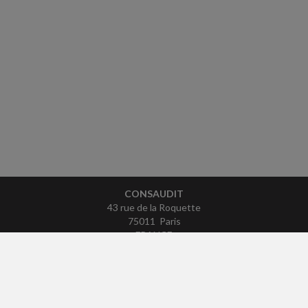
CONSAUDIT
43 rue de la Roquette
75011 Paris
FRANCE
Tél : 06 26 17 56 24
ACCUEIL