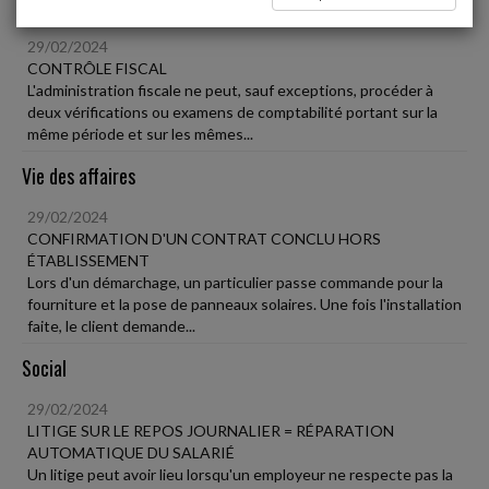
Fiscal TPE
29/02/2024
CONTRÔLE FISCAL
L'administration fiscale ne peut, sauf exceptions, procéder à
deux vérifications ou examens de comptabilité portant sur la
même période et sur les mêmes...
Vie des affaires
29/02/2024
CONFIRMATION D'UN CONTRAT CONCLU HORS
ÉTABLISSEMENT
Lors d'un démarchage, un particulier passe commande pour la
fourniture et la pose de panneaux solaires. Une fois l'installation
faite, le client demande...
Social
29/02/2024
LITIGE SUR LE REPOS JOURNALIER = RÉPARATION
AUTOMATIQUE DU SALARIÉ
Un litige peut avoir lieu lorsqu'un employeur ne respecte pas la