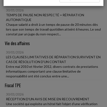
Social
30/01/2026
TEMPS DE PAUSE NON RESPECTÉ = RÉPARATION
AUTOMATIQUE
Chaque salarié a droit à un temps de pause de 20 minutes dès
lors que son temps de travail quotidien atteint 6 heures. Le seul
constat par un juge du non-respect...
Vie des affaires
30/01/2026
LES CLAUSES LIMITATIVES DE RÉPARATION SURVIVENT EN
CAS DE RÉSOLUTION D'UN CONTRAT
Entre mai 2010 et février 2012, divers contrats de prestations
informatiques comportant une clause limitative de
responsabilité ont été conclus entre une...
Fiscal TPE
30/01/2026
RÉCEPTION D'UN AVIS DE MISE EN RECOUVREMENT
Une société qui exploite un hôtel fait l'objet d'une vérification