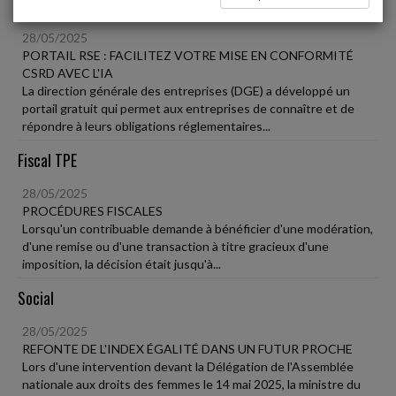
Vie des affaires
28/05/2025
PORTAIL RSE : FACILITEZ VOTRE MISE EN CONFORMITÉ
CSRD AVEC L'IA
La direction générale des entreprises (DGE) a développé un
portail gratuit qui permet aux entreprises de connaître et de
répondre à leurs obligations réglementaires...
Fiscal TPE
28/05/2025
PROCÉDURES FISCALES
Lorsqu'un contribuable demande à bénéficier d'une modération,
d'une remise ou d'une transaction à titre gracieux d'une
imposition, la décision était jusqu'à...
Social
28/05/2025
REFONTE DE L'INDEX ÉGALITÉ DANS UN FUTUR PROCHE
Lors d'une intervention devant la Délégation de l'Assemblée
nationale aux droits des femmes le 14 mai 2025, la ministre du